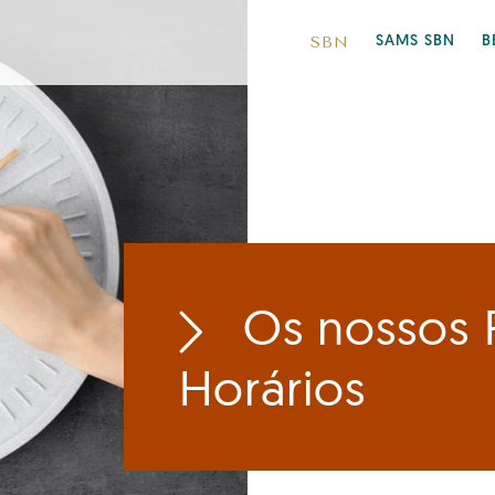
SBN
SAMS SBN
B
Os nossos P
Horários