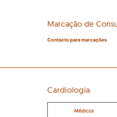
CARDIOLOGIA
ENFERMAGEM
Marcação de Consu
ESTOMATOLOGIA
GINECOLOGIA/OBST.
Contacto para marcações
MEDICINA GERAL E FAMILIAR
ORTOPEDIA
PEDIATRIA
PSIQUIATRIA
Cardiologia
UROLOGIA
Médicos