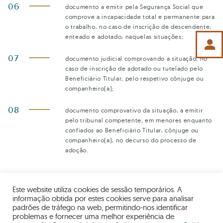
documento a emitir pela Segurança Social que
comprove a incapacidade total e permanente para
o trabalho, no caso de inscrição de descendente,
enteado e adotado, naquelas situações;
person
documento judicial comprovando a situação, no
caso de inscrição de adotado ou tutelado pelo
Beneficiário Titular, pelo respetivo cônjuge ou
companheiro(a);
documento comprovativo da situação, a emitir
pelo tribunal competente, em menores enquanto
confiados ao Beneficiário Titular, cônjuge ou
companheiro(a), no decurso do processo de
adoção.
Note bem, o SAMS reserva-se o direito de solicitar a apresentação de
Este website utiliza cookies de sessão temporários. A
documentação adicional, para efeitos do processo de inscrição de
informação obtida por estes cookies serve para analisar
Beneficiário.
padrões de tráfego na web, permitindo-nos identificar
problemas e fornecer uma melhor experiência de