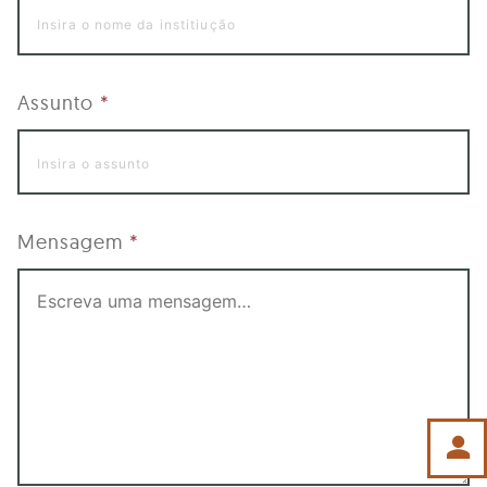
Assunto
*
Mensagem
*
person